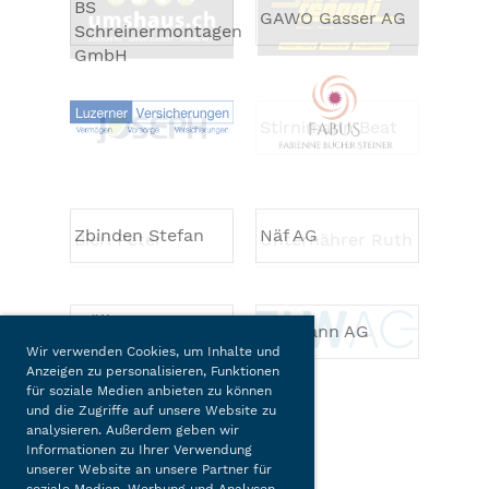
BS
GAWO Gasser AG
Schreinermontagen
GmbH
Zbinden Stefan
Näf AG
Müller +
Zihlmann AG
Zihlmann AG
Wir verwenden Cookies, um Inhalte und
Anzeigen zu personalisieren, Funktionen
für soziale Medien anbieten zu können
und die Zugriffe auf unsere Website zu
analysieren. Außerdem geben wir
Copyright @ TC Wolhusen
Informationen zu Ihrer Verwendung
unserer Website an unsere Partner für
soziale Medien, Werbung und Analysen