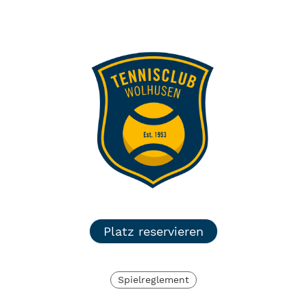
TC Wolhusen
Menü
Login
Platz reservieren
Spielreglement