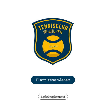
TC Wolhusen
Menü
Login
Platz reservieren
Spielreglement