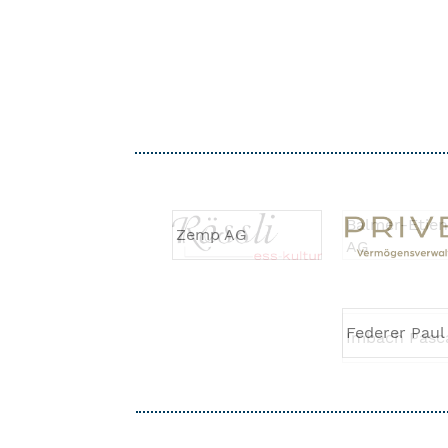
Balmer-Etie
AG
Imbach Pasc