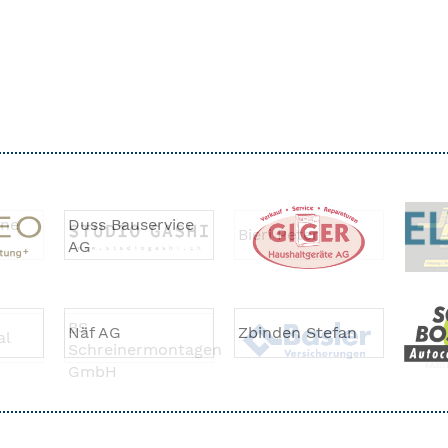
nne
Bieri Peter
BS
al
Schreinermontagen
GmbH