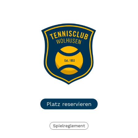
TC Wolhusen
Menü
Login
Platz reservieren
Spielreglement