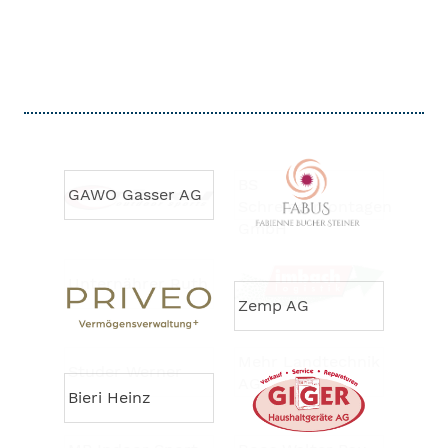
BS
GAWO Gasser AG
Schreinermontagen
GmbH
Unternährer Ruth
Zemp AG
Mehr Landtechnik
Studer Werner
AG
Bieri Heinz