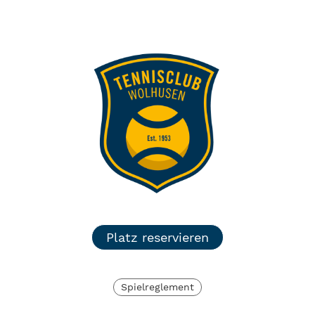
TC Wolhusen
Menü
Login
Platz reservieren
Spielreglement