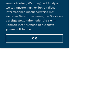
soziale Medien, Werbung und Analysen
weiter. Unsere Partner führen diese
Informationen möglicherweise mit
weiteren Daten zusammen, die Sie ihnen
bereitgestellt haben oder die sie im
Rahmen Ihrer Nutzung der Dienste
gesammelt haben.
OK