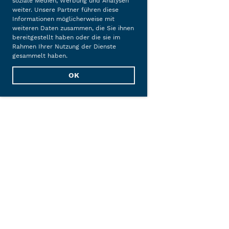
soziale Medien, Werbung und Analysen
weiter. Unsere Partner führen diese
Informationen möglicherweise mit
weiteren Daten zusammen, die Sie ihnen
bereitgestellt haben oder die sie im
Rahmen Ihrer Nutzung der Dienste
gesammelt haben.
OK