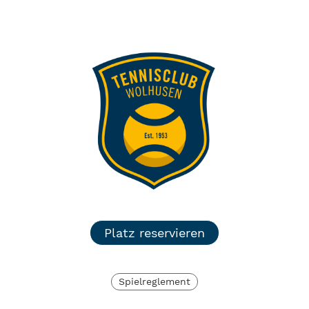
TC Wolhusen
Menü
Login
Platz reservieren
Spielreglement