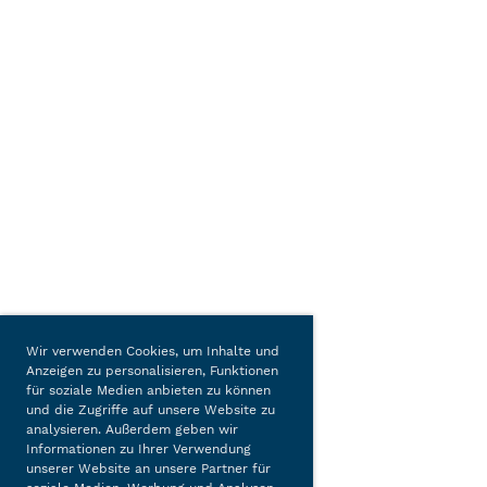
Wir verwenden Cookies, um Inhalte und
Anzeigen zu personalisieren, Funktionen
für soziale Medien anbieten zu können
und die Zugriffe auf unsere Website zu
analysieren. Außerdem geben wir
Informationen zu Ihrer Verwendung
unserer Website an unsere Partner für