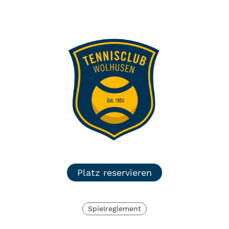
TC Wolhusen
Menü
Login
Platz reservieren
Spielreglement