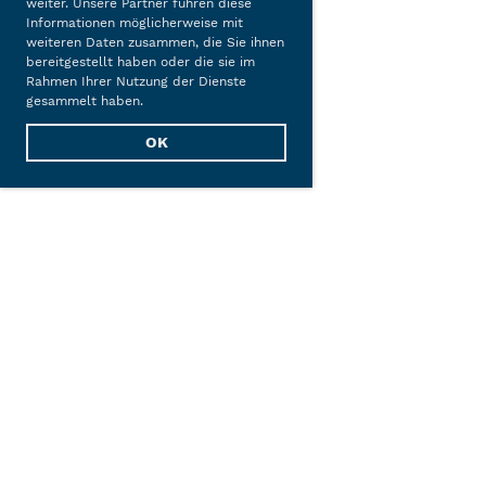
weiter. Unsere Partner führen diese
Informationen möglicherweise mit
weiteren Daten zusammen, die Sie ihnen
bereitgestellt haben oder die sie im
Rahmen Ihrer Nutzung der Dienste
gesammelt haben.
OK