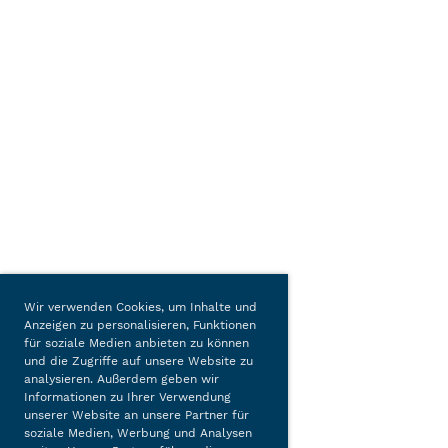
Wir verwenden Cookies, um Inhalte und
Anzeigen zu personalisieren, Funktionen
für soziale Medien anbieten zu können
und die Zugriffe auf unsere Website zu
analysieren. Außerdem geben wir
Informationen zu Ihrer Verwendung
unserer Website an unsere Partner für
soziale Medien, Werbung und Analysen