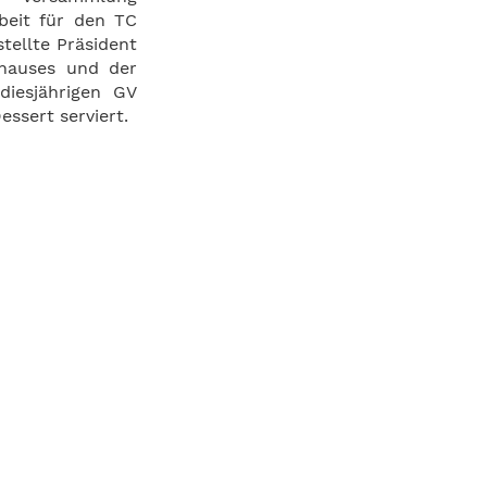
rbeit für den TC
tellte Präsident
bhauses und der
diesjährigen GV
ssert serviert.