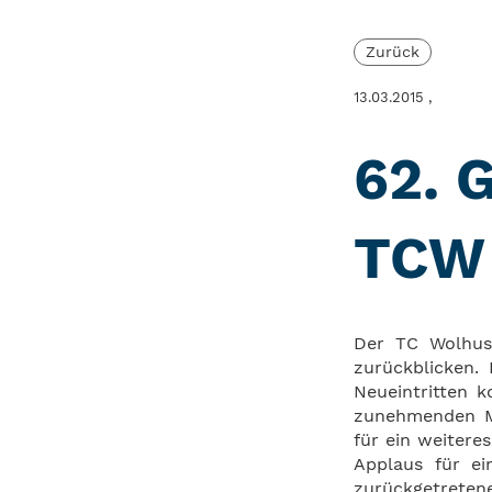
Zurück
13.03.2015
,
62. 
TCW
Der TC Wolhuse
zurückblicken.
Neueintritten 
zunehmenden Mi
für ein weiter
Applaus für ei
zurückgetret