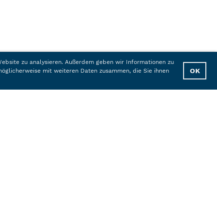
 Website zu analysieren. Außerdem geben wir Informationen zu
OK
möglicherweise mit weiteren Daten zusammen, die Sie ihnen