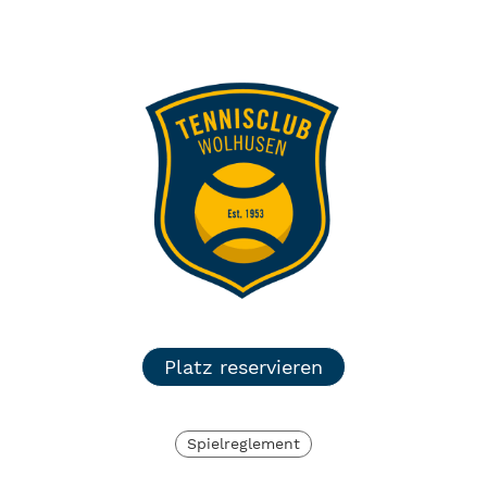
TC Wolhusen
Menü
Login
Platz reservieren
Spielreglement