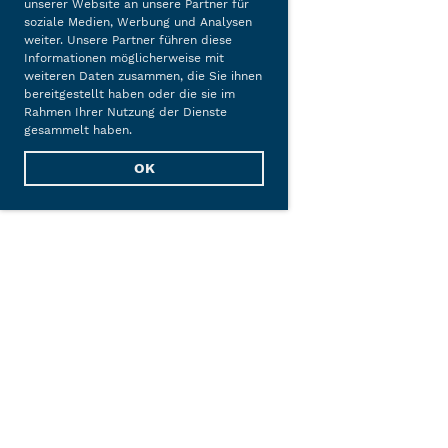
unserer Website an unsere Partner für
soziale Medien, Werbung und Analysen
weiter. Unsere Partner führen diese
Informationen möglicherweise mit
weiteren Daten zusammen, die Sie ihnen
bereitgestellt haben oder die sie im
Rahmen Ihrer Nutzung der Dienste
gesammelt haben.
OK