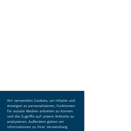
Wir verwenden Cookies, um Inhalte und
Anzeigen zu personalisieren, Funktionen
für soziale Medien anbieten zu können
und die Zugriffe auf unsere Website zu
analysieren. Außerdem geben wir
Informationen zu Ihrer Verwendung