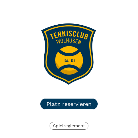
TC Wolhusen
Menü
Login
Platz reservieren
Spielreglement