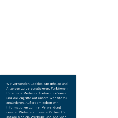
Wir verwenden Cookies, um Inhalte und
Anzeigen zu personalisieren, Funktionen
für soziale Medien anbieten zu können
und die Zugriffe auf unsere Website zu
analysieren. Außerdem geben wir
Informationen zu Ihrer Verwendung
unserer Website an unsere Partner für
soziale Medien, Werbung und Analysen