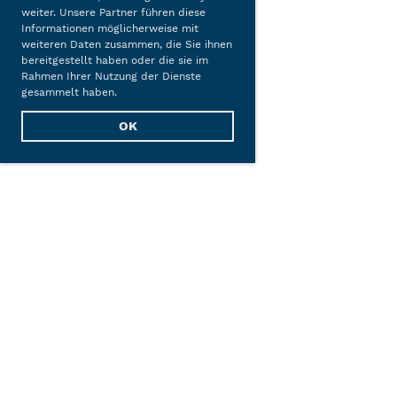
weiter. Unsere Partner führen diese
Informationen möglicherweise mit
weiteren Daten zusammen, die Sie ihnen
bereitgestellt haben oder die sie im
Rahmen Ihrer Nutzung der Dienste
gesammelt haben.
OK