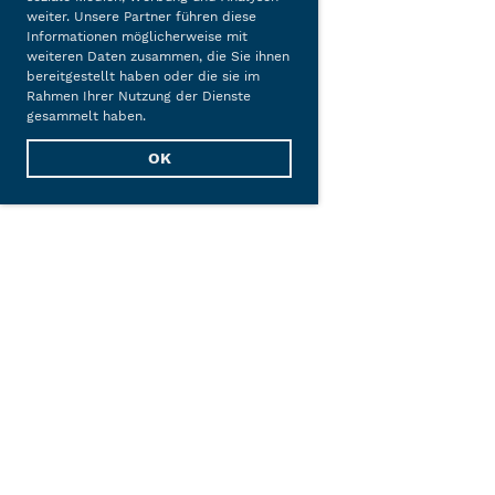
weiter. Unsere Partner führen diese
Informationen möglicherweise mit
weiteren Daten zusammen, die Sie ihnen
bereitgestellt haben oder die sie im
Rahmen Ihrer Nutzung der Dienste
gesammelt haben.
OK