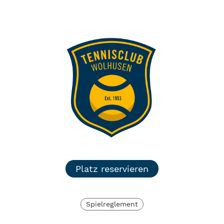
TC Wolhusen
Menü
Login
Platz reservieren
Spielreglement