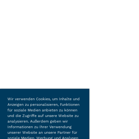
Wir verwenden Cookies, um Inhalte und
Anzeigen zu personalisieren, Funktionen
für soziale Medien anbieten zu können
und die Zugriffe auf unsere Website zu
analysieren. Außerdem geben wir
Informationen zu Ihrer Verwendung
unserer Website an unsere Partner für
soziale Medien, Werbung und Analysen