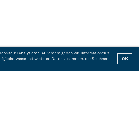
 Website zu analysieren. Außerdem geben wir Informationen zu
OK
möglicherweise mit weiteren Daten zusammen, die Sie ihnen